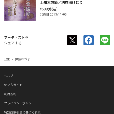
上州太鼓節／別府湯けむり
¥509(税込)
発売日 2013/11/05
アーティストを
シェアする
TOP
伊藤かづ子
ヘルプ
使い方ガイド
利用規約
プライバシーポリシー
特定商取引法に基づく表示