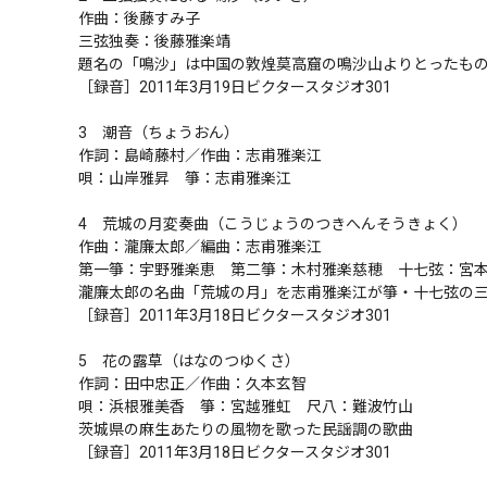
作曲：後藤すみ子

三弦独奏：後藤雅楽靖

題名の「鳴沙」は中国の敦煌莫高窟の鳴沙山よりとったもので
［録音］2011年3月19日ビクタースタジオ301

3　潮音（ちょうおん）

作詞：島崎藤村／作曲：志甫雅楽江

唄：山岸雅昇　箏：志甫雅楽江

4　荒城の月変奏曲（こうじょうのつきへんそうきょく）

作曲：瀧廉太郎／編曲：志甫雅楽江

第一箏：宇野雅楽恵　第二箏：木村雅楽慈穂　十七弦：宮本雅
瀧廉太郎の名曲「荒城の月」を志甫雅楽江が箏・十七弦の三
［録音］2011年3月18日ビクタースタジオ301

5　花の露草（はなのつゆくさ）

作詞：田中忠正／作曲：久本玄智

唄：浜根雅美香　箏：宮越雅虹　尺八：難波竹山

茨城県の麻生あたりの風物を歌った民謡調の歌曲

［録音］2011年3月18日ビクタースタジオ301
