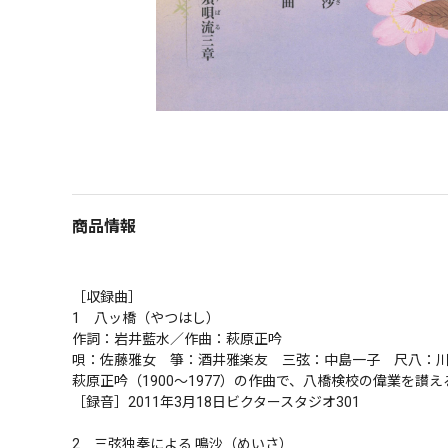
商品情報
［収録曲］

1　八ッ橋（やつはし）

作詞：岩井藍水／作曲：萩原正吟

唄：佐藤雅女　箏：酒井雅楽友　三弦：中島一子　尺八：川村
萩原正吟（1900～1977）の作曲で、八橋検校の偉業を讃え
［録音］2011年3月18日ビクタースタジオ301

2　三弦独奏による 鳴沙（めいさ）
