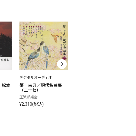
デジタルオーディオ
デジタルオーディオ
デ
）松本
箏　古典／現代名曲集
箏・三弦　古典／現代名
箏
（二十七）
曲集（二十五）
（
正派邦楽会
正派邦楽会
正
¥2,310(税込)
¥2,310(税込)
¥2