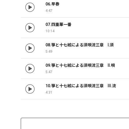
06.早春
4:47
07.四重華一番
10:14
08.箏と十七絃による須唄流三章　Ⅰ.須
5:49
09.箏と十七絃による須唄流三章　Ⅱ.唄
5:47
10.箏と十七絃による須唄流三章　Ⅲ.流
4:31