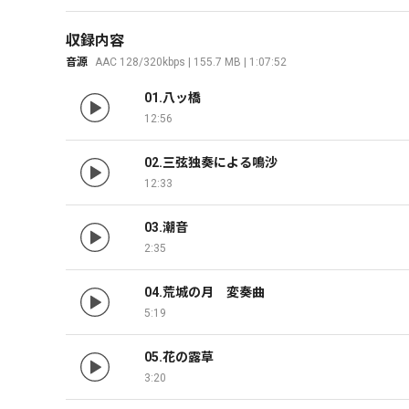
収録内容
音源
AAC 128/320kbps | 155.7 MB | 1:07:52
01.八ッ橋
12:56
02.三弦独奏による鳴沙
12:33
03.潮音
2:35
04.荒城の月　変奏曲
5:19
05.花の露草
3:20