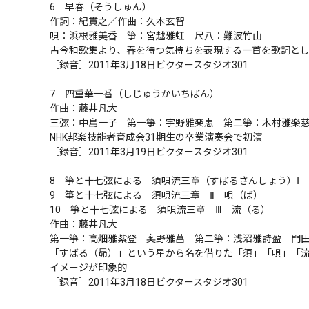
6　早春（そうしゅん）

作詞：紀貫之／作曲：久本玄智

唄：浜根雅美香　箏：宮越雅虹　尺八：難波竹山

古今和歌集より、春を待つ気持ちを表現する一首を歌詞とし、
［録音］2011年3月18日ビクタースタジオ301

7　四重華一番（しじゅうかいちばん）

作曲：藤井凡大

三弦：中島一子　第一箏：宇野雅楽恵　第二箏：木村雅楽慈穂
NHK邦楽技能者育成会31期生の卒業演奏会で初演

［録音］2011年3月19日ビクタースタジオ301

8　箏と十七弦による　須唄流三章（すばるさんしょう）Ⅰ　須
9　箏と十七弦による　須唄流三章　Ⅱ　唄（ば）

10　箏と十七弦による　須唄流三章　Ⅲ　流（る）

作曲：藤井凡大

第一箏：高畑雅紫登　奥野雅菖　第二箏：浅沼雅詩盈　門田
「すばる（昴）」という星から名を借りた「須」「唄」「
イメージが印象的

［録音］2011年3月18日ビクタースタジオ301