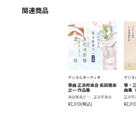
関連商品
デジタルオーディオ
デジタ
箏曲 正派邦楽会 奥田雅楽
箏・
之一 作品集
曲集
奥田雅楽之一、正派邦楽会
正派邦
¥2,310(税込)
¥2,31