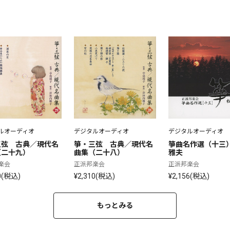
ルオーディオ
デジタルオーディオ
デジタルオーディオ
三弦　古典／現代名
箏・三弦　古典／現代名
箏曲名作選（十三
（二十九）
曲集（二十八）
雅夫
楽会
正派邦楽会
正派邦楽会
0(税込)
¥2,310(税込)
¥2,156(税込)
もっとみる