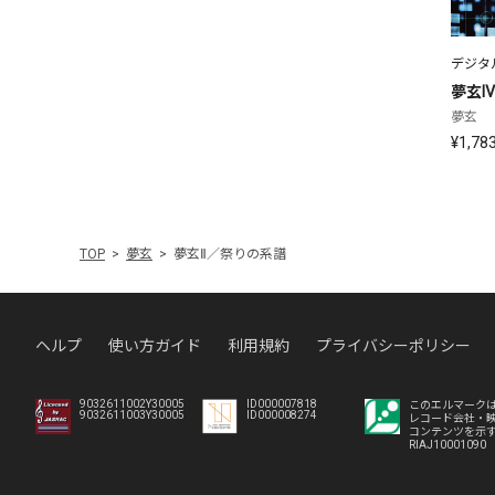
デジタ
夢玄
夢玄
¥1,78
TOP
夢玄
夢玄Ⅱ／祭りの系譜
ヘルプ
使い方ガイド
利用規約
プライバシーポリシー
9032611002Y30005
ID000007818
このエルマーク
9032611003Y30005
ID000008274
レコード会社・
コンテンツを示
RIAJ10001090