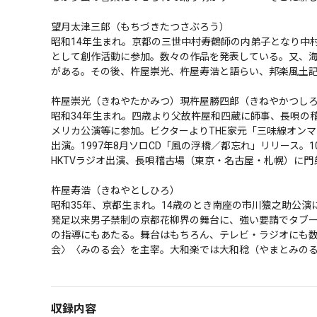
望月太津三郎（もちづきたつさぶろう）

昭和14年生まれ。京都の三世中村寿鶴師の内弟子となり中
として創作活動に参加。数々の作品を発表している。又、
がある。その後、杵屋崇光、杵屋寿浩と語らい、邦楽風土記
杵屋崇光（きねやたかみつ）現杵屋勝四郎（きねやかつしろう
昭和34年生まれ。四歳より父故杵屋和四蔵に師事、長唄の
メリカ公演等に参加。ビクターよりTHE家元「三味線オンマイ
出演。1997年8月ソロCD「風の浮橋／都忘れ」リリース
HKTVラジオ出演、長唄稽古場（東京・名古屋・札幌）に門弟
杵屋寿浩（きねやとしひろ）

昭和35年、京都生まれ。14歳のとき南座の市川猿之助公
発足以来男子禁制の京都花柳界の舞台に、強い要請でタブ
の指導にもあたる。舞台はもちろん、テレビ・ラジオにも
会〉〈みのる会〉を主宰。大和楽では大和稔（やまとみの
収録内容