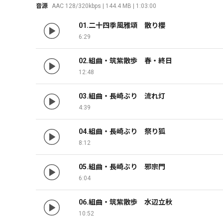
音源
AAC 128/320kbps | 144.4 MB | 1:03:00
01.二十四季風雅頌　散り櫻
6:29
02.組曲・筑紫散歩　春・終日
12:48
03.組曲・長崎ぶり　流れ灯
4:39
04.組曲・長崎ぶり　祭り狐
8:12
05.組曲・長崎ぶり　邪宗門
6:04
06.組曲・筑紫散歩　水辺立秋
10:52