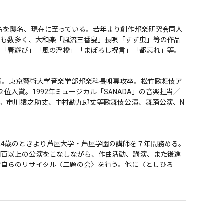
名を襲名、現在に至っている。若年より創作邦楽研究会同人
詞も数多く、大和楽「風流三番叟」長唄「すず虫」等の作品
春遊び」「風の浮橋」「まぼろし祝言」「都忘れ」等。

事。東京藝術大学音楽学部邦楽科長唄専攻卒。松竹歌舞伎ア
位入賞。1992年ミュージカル「SANADA」の音楽担当／
受賞。市川猿之助丈、中村勘九郎丈等歌舞伎公演、舞踊公演、N
24歳のときより芦屋大学・芦屋学園の講師を７年間務める。
間百以上の公演をこなしながら、作曲活動、講演、また後進
度自らのリサイタル〈二題の会〉を行う。他に〈としひろ