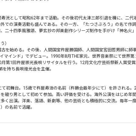
村寿洸として昭和62年まで活動。その後初代太津三郎引退を機に、二代
海外での演奏活動も盛んである。その一方、「たつさぶろう」の名で作
、二十四季風雅頌、夢玄抄の邦楽創作シリーズ制作を手がけ「神名火」「
）

稽古を始める。その後、人間国宝杵屋勝国師、人間国宝宮田哲男師に師
マインド」でデビュー。1990年8月THE家元、世界音楽祭にて世界第２
。10月第1回杵屋崇光長唄リサイタルを行う。12月文化庁芸術祭新人賞
を持ち長唄煌光会を主催。

演にて初舞台。15歳で杵屋寿浩の名前（杵勝会最年少にて）を許される。
ーを破り男として初めて参加。高い評価を受ける。海外公演をはじめ年
数多く出演。洋楽、落語、新劇等、他の芸術とも積極的に交流。毎年一
る）の名前で活躍。