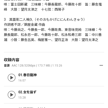
唄：富士田新蔵　三味線：今藤長龍郎、今藤政十郎　笛：藤舎推
峰　大鼓：望月太津之　十七弦：西陽子

3　其面影二人椀久（そのおもかげににんわんきゅう）

作詞者不詳／錦屋金蔵 作曲

唄：今藤尚之、今藤長一郎、今藤政貴、東音味見純　三味線：今
藤長龍郎、松永忠一郎、今藤政十郎、松永和寿三郎　笛：中川善
雄　小鼓：藤舎呂英、梅屋雅一、望月正浩　大鼓：望月太津之
収録内容
音源
AAC 128/320kbps | 173.7 MB | 1:15:26
01.春日龍神
16:07
02.女を論ず
15:28