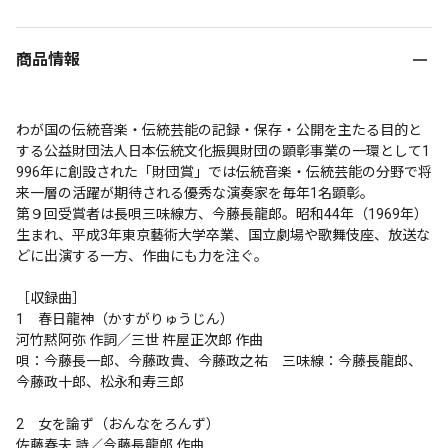
商品情報
わが国の伝統音楽・伝統芸能の記録・保存・公開を主たる目的と
する公益財団法人日本伝統文化振興財団の顕彰事業の一環として1
996年に創設された「財団賞」では伝統音楽・伝統芸能の分野で将
来一層の活躍が期待される優秀な演奏家を毎年1名顕彰。

第９回受賞者は長唄三味線方、今藤長龍郎。昭和44年（1969年）
生まれ、平成3年東京藝術大学卒業、国立劇場や歌舞伎座、放送な
どに出演する一方、作曲にも力を注ぐ。

［収録曲］

1　春日龍神（かすがりゅうじん）

河竹黙阿弥 作詞／三世 杵屋正次郎 作曲

唄：今藤長一郎、今藤政貴、今藤政之祐　三味線：今藤長龍郎、
今藤政十郎、松永和寿三郎

2　女を論ず（おんなをろんず）

佐藤春夫 詩／今藤長龍郎 作曲
