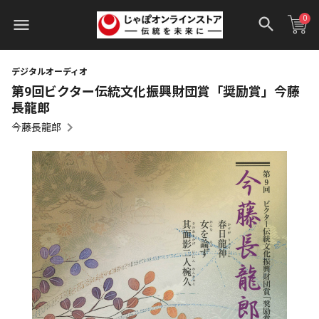
0
デジタルオーディオ
第9回ビクター伝統文化振興財団賞「奨励賞」今藤
長龍郎
今藤長龍郎