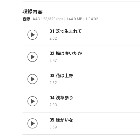
収録内容
音源
AAC 128/320kbps | 144.0 MB | 1:04:02
01.芝で生まれて
2:02
02.梅は咲いたか
2:47
03.花は上野
2:52
04.浅草参り
2:03
05.縁かいな
3:59