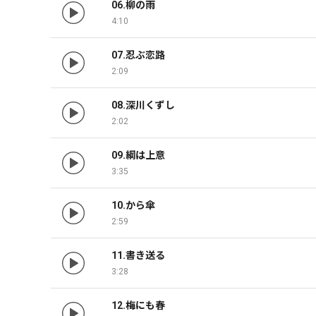
06.柳の雨
4:10
07.忍ぶ恋路
2:09
08.深川くずし
2:02
09.綱は上意
3:35
10.から傘
2:59
11.書き送る
3:28
12.梅にも春