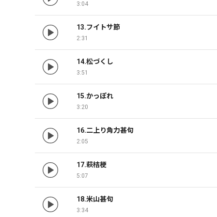
3:04
13.フイトサ節
2:31
14.松づくし
3:51
15.かっぽれ
3:20
16.二上り角力甚句
2:05
17.萩桔梗
5:07
18.米山甚句
3:34