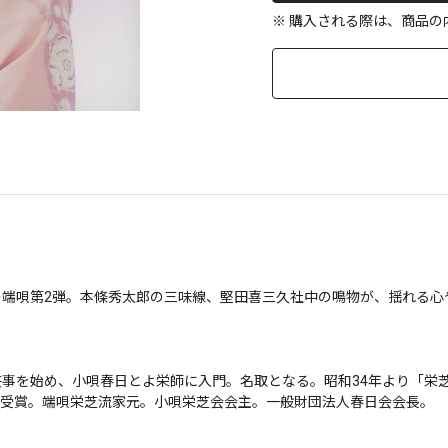
※ 購入される際は、商品
端唄第2弾。本條秀太郎の三味線、堅田喜三久社中の鳴物が、揺れる心
事を始め、小唄春日とよ栄師に入門。名取となる。昭和34年より「栄芝
受賞。端唄栄芝流家元。小唄栄芝会会主。一般財団法人春日会会長。
