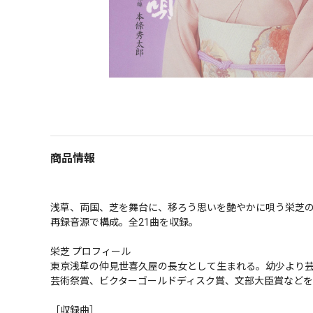
商品情報
浅草、両国、芝を舞台に、移ろう思いを艶やかに唄う栄芝の
再録音源で構成。全21曲を収録。

栄芝 プロフィール

東京浅草の仲見世喜久屋の長女として生まれる。幼少より芸
芸術祭賞、ビクターゴールドディスク賞、文部大臣賞などを
［収録曲］
