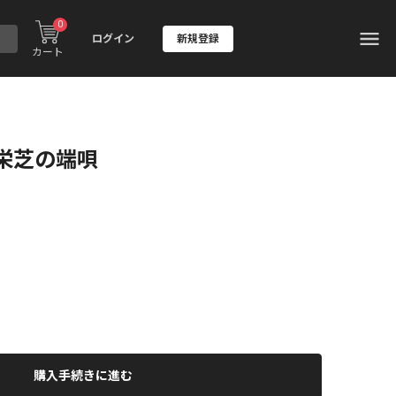
0
ログイン
新規登録
カート
栄芝の端唄
購入手続きに進む