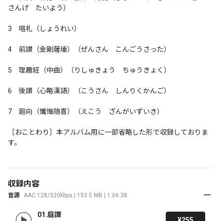
さんげ　たいよう）

3　唱礼（しょうれい）

4　前讃（金剛薩埵）（ぜんさん　こんごうさった）

5　理趣経（中曲）（りしゅきょう　ちゅうきょく）

6　後讃（心略漢語）（こうさん　しんりくかんご）

7　廻向（懺悔随喜）（えこう　ざんがいずいき）

［おことわり］本アルバム用に一部省略した形で収録しておりま
す。
収録内容
音源
AAC 128/320kbps | 153.5 MB | 1:06:38
01.庭讃
¥255