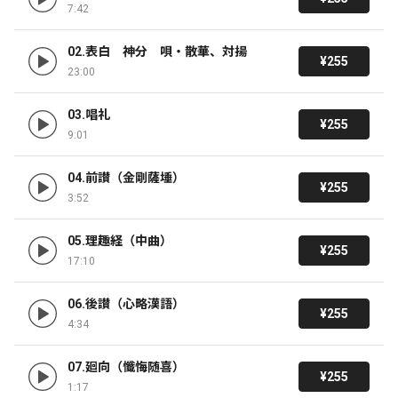
7:42
02.表白　神分　唄・散華、対揚
¥255
23:00
03.唱礼
¥255
9:01
04.前讃（金剛薩埵）
¥255
3:52
05.理趣経（中曲）
¥255
17:10
06.後讃（心略漢語）
¥255
4:34
07.廻向（懺悔随喜）
¥255
1:17