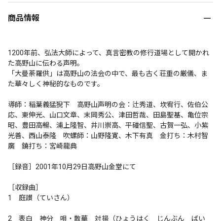
商品情報
1200年前、弘法大師によって、真言密教の修行道場として開かれ
た高野山に伝わる声明。

「大曼荼羅供」は高野山の法会の中で、最も古く荘重の厳儀、ま
た華々しく神秘的なものです。

導師：稲葉義猛猊下　高野山声明の会：辻秀道、坎宥行、佐伯公
応、東伸光、山口文章、末岡秀公、津田哲哉、田島聖基、亀位宗
昭、豊田高暢、浦上隆智、井川崇高、平碰信聖、古賀一弘、小紫
光善、西山泰隆　吹螺師：山野隆寛、木下有真　金打ち：木村智
廣　鐃打ち：宮崎龍典

［録音］2001年10月29日高野山金堂にて

［収録曲］

1　庭讃（ていさん）

2　表白　神分　唄・散華　対揚（ひょうはく　じんぶん　ばい　