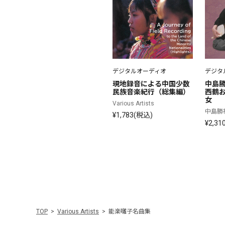
デジタルオーディオ
デジタ
現地録音による中国少数
中島
民族音楽紀行（総集編）
西鶴
女
Various Artists
中島勝祐、
¥1,783(税込)
¥2,31
TOP
Various Artists
能楽囃子名曲集