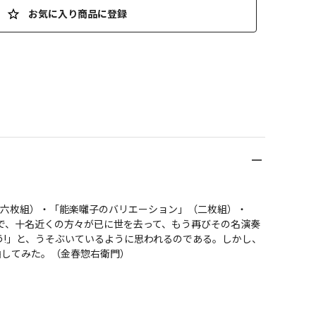
お気に入り商品に登録
（六枚組）・「能楽囃子のバリエーション」（二枚組）・
で、十名近くの方々が已に世を去って、もう再びその名演奏
う!」と、うそぶいているように思われるのである。しかし、
みた。（金春惣右衛門）
