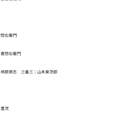
衛門

右衛門

原崇志　三番三：山本東次郎


