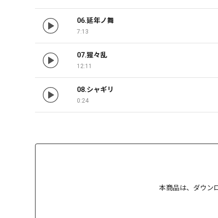
06.延年ノ舞
7:13
07.猩々乱
12:11
08.シャギリ
0:24
本商品は、
ダウン