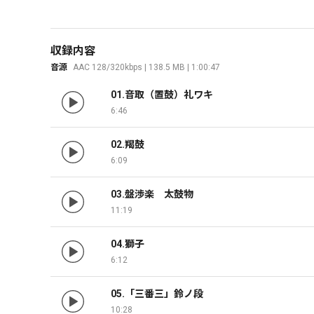
収録内容
音源
AAC 128/320kbps | 138.5 MB | 1:00:47
01.音取（置鼓）礼ワキ
6:46
02.羯鼓
6:09
03.盤渉楽　太鼓物
11:19
04.獅子
6:12
05.「三番三」鈴ノ段
10:28