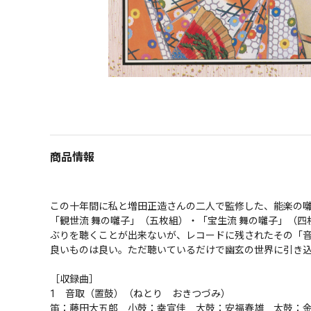
商品情報
この十年間に私と増田正造さんの二人で監修した、能楽の
「観世流 舞の囃子」（五枚組）・「宝生流 舞の囃子」（
ぶりを聴くことが出来ないが、レコードに残されたその「音
良いものは良い。ただ聴いているだけで幽玄の世界に引き込
［収録曲］

1　音取（置鼓）（ねとり　おきつづみ）

笛：藤田大五郎　小鼓：幸宣佳　大鼓：安福春雄　太鼓：金春惣