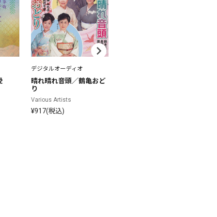
デジタルオーディオ
デジタルオーディオ
デ
愛
晴れ晴れ音頭／鶴亀おど
よろこび音頭／新しい風
夢
り
Various Artists
Va
Various Artists
¥815(税込)
¥
¥917(税込)