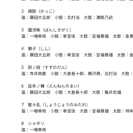
2　羯鼓（かっこ）

笛：藤田大五郎　小鼓：北村治　大鼓：瀬尾乃武

3　盤渉楽（ばんしきがく）

笛：一噌幸政　小鼓：幸宣佳　大鼓：安福春雄　太鼓：金春惣右
4　獅子（しし）

笛：藤田大五郎　小鼓：幸宣佳　大鼓：安福春雄　太鼓：金春惣
5　鈴ノ段（すずのだん）

笛：寺井政数　小鼓：大倉長十郎、鵜沢寿、北村治　大鼓：柿
6　延年ノ舞（えんねんのまい）

笛：藤田大五郎　小鼓：大倉長十郎　大鼓：亀井忠雄

7　猩々乱（しょうじょうのみだれ）

笛：一噌幸政　小鼓：幸宣佳　大鼓：安福春雄　太鼓：柿本豊次
8　シャギリ

笛：一噌幸政