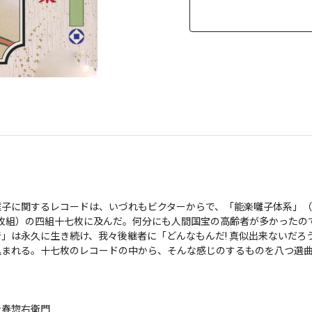
囃子に関するレコードは、いづれもビクターからで、「能楽囃子体系」
四枚組）の四組十七枚に及んだ。何分にも人間国宝の高齢者が多かったの
」は永久に生き続け、我々後継者に「どんなもんだ! 真似出来ないだろ
まれる。十七枚のレコードの中から、そんな感じのするものを八つ選曲して
右衛門
