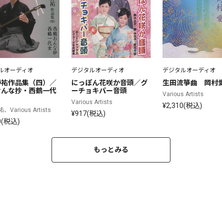
ルオーディオ
デジタルオーディオ
デジタルオーディオ
勝祐作品集（四）／
にっぽん花咲か音頭／グ
生田流箏曲　岡村
おんな抄・西鶴一代
ーチョキパー音頭
Various Artists
Various Artists
¥2,310(税込)
Various Artists
¥917(税込)
0(税込)
もっとみる