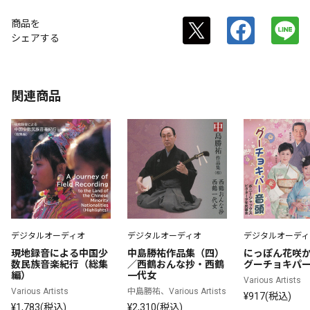
商品を
シェアする
関連商品
デジタルオーディオ
デジタルオーディオ
デジタルオーディ
現地録音による中国少
中島勝祐作品集（四）
にっぽん花咲
数民族音楽紀行（総集
／西鶴おんな抄・西鶴
グーチョキパ
編）
一代女
Various Artists
Various Artists
中島勝祐、Various Artists
¥917(税込)
¥1,783(税込)
¥2,310(税込)