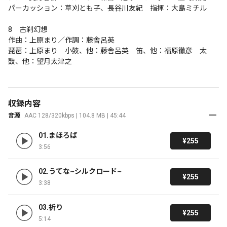
パーカッション：草刈とも子、長谷川友紀　指揮：大島ミチル

8　古刹幻想

作曲：上原まり／作調：藤舎呂英

琵琶：上原まり　小鼓、他：藤舎呂英　笛、他：福原徹彦　太
鼓、他：望月太津之
収録内容
音源
AAC 128/320kbps | 104.8 MB | 45:44
01.まほろば
¥255
3:56
02.うてな~シルクロード~
¥255
3:38
03.祈り
¥255
5:14