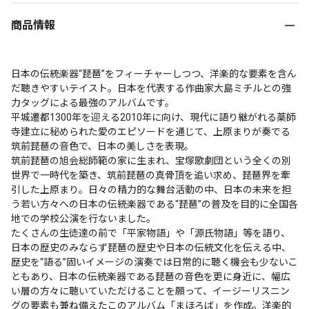
商品情報
日本の伝統楽器“琵琶”をフィーチャーしつつ、洋楽的な要素を含ん
だ聴きやすいテイスト。日本を代表する作曲家大島ミチルとの強
力タッグによる最強のアルバムです。

平城遷都1300年を迎える2010年に向け、現代に語り継がれる薬師
寺建立に秘められた愛のエピソードを通じて、上原まりが奏でる
筑前琵琶の音色で、日本の美しさを表現。

筑前琵琶の旭会総師範の家に生まれ、宝塚歌劇団という全くの別
世界で一時代を築き、筑前琵琶の真骨頂を追い求め、琵琶界を牽
引した上原まり。日々の精力的な舞台活動の中、日本の未来を担
う若い方々への日本の伝統楽器である“琵琶”の普及を目的に全国各
地での学校公演を行ないました。

たくさんの生徒達の前で「平家物語」や「源氏物語」等を語り、
日本の歴史のみならず琵琶の歴史や日本の伝統文化を伝える中、
歴史を“語る”固いイメージの演奏では日常的に聴く機会も少ないこ
ともあり、日本の伝統楽器である琵琶の音色を更に身近に、幅広
い層の方々に聴いていただけることを願って、イージーリスニン
グの要素も兼ね備えたこのアルバム「まほろば」を作成。洋楽的