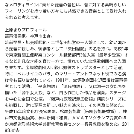
なメロディラインに乗せた琵琶の音色は、音に対する素晴らしい
フィーリングを持つ若い方々にも共感できる音楽として受け入れ
られると考えます。

上原まりプロフィール

琵琶演奏家。神戸市出身。

筑前琵琶・旭会総師範・二世柴田旭堂の一人娘として、幼い頃か
ら琵琶に親しみ、後継者として「柴田旭艶」の名を持つ。高校1年
で東京新聞主催邦楽コンクール琵琶部門3位入賞（最年少受賞）す
るなど非凡な才能を育む一方で、憧れていた宝塚歌劇団への入団
を果たす。宝塚歌劇団入団後は娘役のトップスターとして活躍。
特に「ベルサイユのバラ」のマリー・アントワネット役での名演
は今も語り告がれている。1981年、宝塚歌劇団を退団後は琵琶奏
者として活動。「平家物語」「源氏物語」、又は源平の女たちを
描いた「源平女人抄」など、自ら作曲した作品を演奏。ステージ
を中心に全国で公演。『瀬戸内寂聴訳源氏物語』朗読シリーズに
も挑戦し、常に琵琶の新しい魅力を追求し、その普及に努めた。
平成15年度文化庁長官表彰、松尾芸能賞（伝統芸能優秀賞）、神
戸市文化奨励賞、神戸新聞平和賞、ＡＶＡＴＶグランプ受賞のほ
か京都造形芸術大学芸術教育教養センター客員教授を務めた。201
8年逝去。
