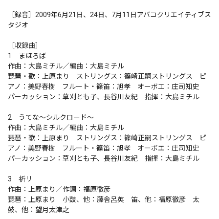
［録音］2009年6月21日、24日、7月11日アバコクリエイティブス
タジオ

［収録曲］

1　まほろば

作曲：大島ミチル／編曲：大島ミチル

琵琶・歌：上原まり　ストリングス：篠崎正嗣ストリングス　ピ
アノ：美野春樹　フルート・篠笛：旭孝　オーボエ：庄司知史　
パーカッション：草刈とも子、長谷川友紀　指揮：大島ミチル

2　うてな〜シルクロード〜

作曲：大島ミチル／編曲：大島ミチル

琵琶・歌：上原まり　ストリングス：篠崎正嗣ストリングス　ピ
アノ：美野春樹　フルート・篠笛：旭孝　オーボエ：庄司知史　
パーカッション：草刈とも子、長谷川友紀　指揮：大島ミチル

3　祈リ

作曲：上原まり／作調：福原徹彦

琵琶：上原まり　小鼓、他：藤舎呂英　笛、他：福原徹彦　太
鼓、他：望月太津之
