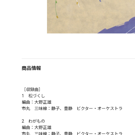
商品情報
［収録曲］

1　松づくし

編曲：大野正雄

市丸　三味線：静子、豊静　ビクター・オーケストラ

2　わがもの

編曲：大野正雄

市丸　三味線：静子、豊静　ビクター・オーケストラ
