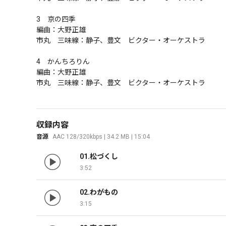
3　京の四季

編曲：大野正雄

市丸　三味線：静子、豊文　ビクター・オーケストラ

4　かんちろりん

編曲：大野正雄

市丸　三味線：静子、豊文　ビクター・オーケストラ
収録内容
音源
AAC 128/320kbps | 34.2 MB | 15:04
01.松づくし
3:52
02.わがもの
3:15