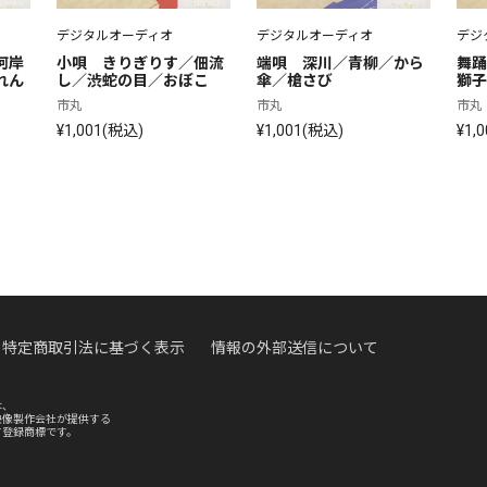
デジタルオーディオ
デジタルオーディオ
デジ
河岸
小唄　きりぎりす／佃流
端唄　深川／青柳／から
舞踊
れん
し／渋蛇の目／おぼこ
傘／槍さび
獅子
市丸
市丸
市丸
¥1,001(税込)
¥1,001(税込)
¥1,
特定商取引法に基づく表示
情報の外部送信について
は、
映像製作会社が提供する
す登録商標です。