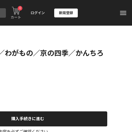
0
ログイン
新規登録
カート
／わがもの／京の四季／かんちろ
購入手続きに進む
の内容を必ずご確認ください。