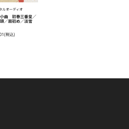
タルオーディオ
小曲　初春三番叟／
頭／扇初め／淡雪
001(税込)