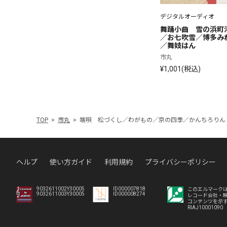
デジタルオーディオ
舞踊小曲　雪の浜町
／お七吹雪／博多み
／舞妓はん
市丸
¥1,001(税込)
TOP
市丸
端唄 松づくし／わがもの／京の四季／かんちろりん
ヘルプ
使い方ガイド
利用規約
プライバシーポリシー
9032611002Y30005
ID000007818
このエルマーク
9032611003Y30005
ID000008274
レコード会社・
コンテンツを示
RIAJ10001090