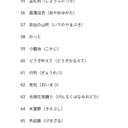
55　正札附（しょうふだつき）

56　菖蒲浴衣（あやめゆかた）

57　井出の山吹（いでのやまぶき）

58　のっと

59　小鍛冶（こかじ）

60　どうぞ叶えて（どうぞかなえて）

61　行列（ぎょうれつ）

62　老松（おいまつ）

63　元禄花見踊り（げんろくはなみおどり）

64　木曽節（きそぶし）

65　外記猿（げきざる）
