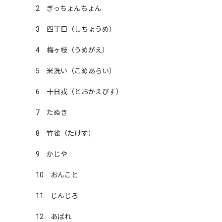
2　ぎっちょんちょん

3　四丁目（しちょうめ）

4　梅ヶ枝（うめがえ）

5　米洗い（こめあらい）

6　十日戎（とおかえびす）

7　たぬき

8　竹雀（たけす）

9　かじや

10　おんこと

11　じんじろ

12　あばれ
