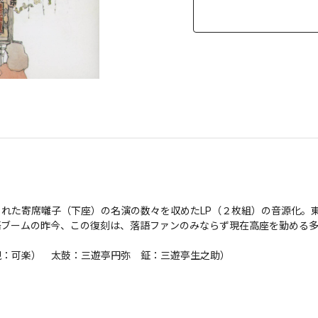
れた寄席囃子（下座）の名演の数々を収めたLP（２枚組）の音源化。東
ームの昨今、この復刻は、落語ファンのみならず現在高座を勤める多くの
可楽）　太鼓：三遊亭円弥　鉦：三遊亭生之助）
