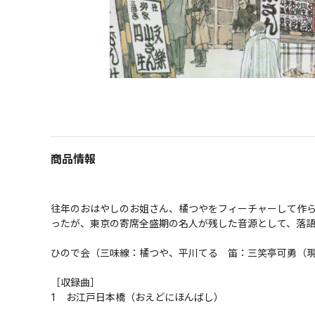
商品情報
往年のおはやしのお姐さん、橘つやをフィーチャーして作ら
ったが、東京の寄席全盛期の名人が残した音源として、落語ブ
ひので会（三味線：橘つや、平川てる　笛：三笑亭可勇（現：
［収録曲］

1　お江戸日本橋（おえどにほんばし）
