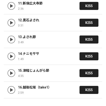
11.新保広大寺節
¥255
2:36
12.黒石よされ
¥255
3:31
13.よされ節
¥255
3:49
14.ナニモササ
¥255
1:49
15.津軽じょんがら節
¥255
4:35
16.越後松坂（take1）
¥255
2:59