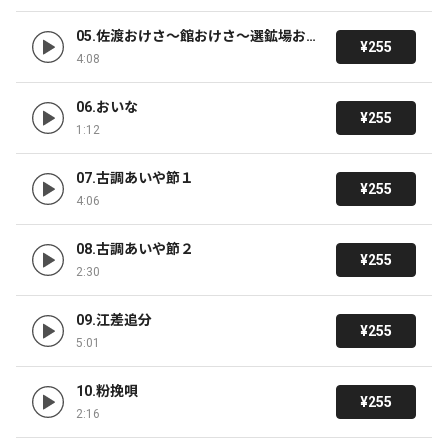
05.佐渡おけさ～館おけさ～選鉱場おけ
¥255
さ
4:08
06.おいな
¥255
1:12
07.古調あいや節１
¥255
4:06
08.古調あいや節２
¥255
2:30
09.江差追分
¥255
5:01
10.粉挽唄
¥255
2:16