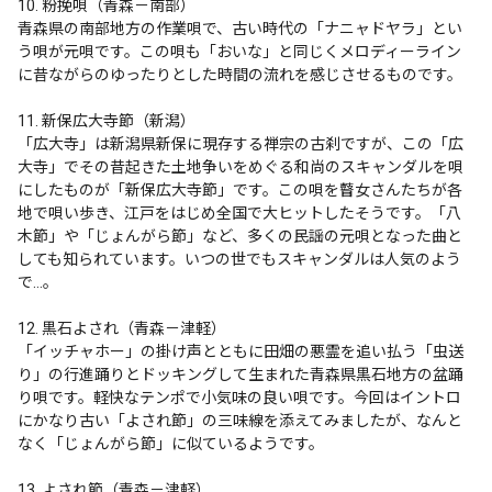
10. 粉挽唄（青森－南部）

青森県の南部地方の作業唄で、古い時代の「ナニャドヤラ」とい
う唄が元唄です。この唄も「おいな」と同じくメロディーライン
に昔ながらのゆったりとした時間の流れを感じさせるものです。

11. 新保広大寺節（新潟）

「広大寺」は新潟県新保に現存する禅宗の古刹ですが、この「広
大寺」でその昔起きた土地争いをめぐる和尚のスキャンダルを唄
にしたものが「新保広大寺節」です。この唄を瞽女さんたちが各
地で唄い歩き、江戸をはじめ全国で大ヒットしたそうです。「八
木節」や「じょんがら節」など、多くの民謡の元唄となった曲と
しても知られています。いつの世でもスキャンダルは人気のよう
で…。

12. 黒石よされ（青森－津軽）

「イッチャホー」の掛け声とともに田畑の悪霊を追い払う「虫送
り」の行進踊りとドッキングして生まれた青森県黒石地方の盆踊
り唄です。軽快なテンポで小気味の良い唄です。今回はイントロ
にかなり古い「よされ節」の三味線を添えてみましたが、なんと
なく「じょんがら節」に似ているようです。

13. よされ節（青森－津軽）
