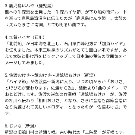
3. 鹿児島はんや（鹿児島）

熊本の牛深港を出発した「牛深ハイヤ節」が下り船の南洋ルート
を巡って鹿児島湾沿岸に伝えたのが「鹿児島はんや節」。太鼓の
リズムもまさに南国。とても明るい曲です。

4. 加賀ハイヤ（石川）

「北前船」が日本海を北上し、石川県白峰地方に「加賀ハイヤ」
を伝えました。本来三味線のリズムがとても面白い唄ですが、あ
えて太鼓と掛け声をピックアップして日本海の荒波の雰囲気をイ
メージしてみました。

5. 佐渡おけさ～館おけさ～選鉱場おけさ（新潟）

「ハイヤ節」が佐渡島～新潟に入り、いつの頃からか「おけさ」
と呼び名が変わります。佐渡から2曲、越後より1曲のメドレーで
おとどけします。佐渡の炭鉱の作業唄「選鉱場おけさ」が、佐渡
の相川へ伝わり「相川おけさ」となり、さらに音階も都節音階に
なり洗練されて美しいメロディーとなったのが「佐渡おけさ」で
す。

6. おいな（新潟）

新潟の旧鵜川村の盆踊り唄。古い時代の「三階節」が元唄です。