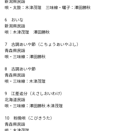
新潟県民謡

唄・太鼓：木津茂理　三味線・囃子：澤田勝秋

6　おいな

新潟県民謡

唄：木津茂理　澤田勝秋

7　古調あいや節（こちょうあいやぶし）

青森県民謡

唄・三味線：澤田勝秋

8　古調あいや節

青森県民謡

唄・三味線：木津茂理

9　江差追分（えさしおいわけ）

北海道民謡

唄・三味線：澤田勝秋 木津茂理

10　粉挽唄（こびきうた）

青森県民謡

唄：木津茂理
