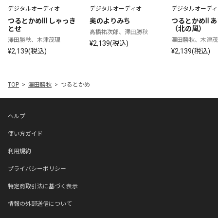
デジタルオーディオ
デジタルオーディオ
デジタルオーディ
つるとかめⅢ しゃっき
奥のよりみち
つるとかめⅡ 
とせ
（北の風）
高橋祐次郎、澤田勝秋
澤田勝秋、木津茂理
澤田勝秋、木津茂
¥2,139(税込)
¥2,139(税込)
¥2,139(税込)
TOP
澤田勝秋
つるとかめ
ヘルプ
使い方ガイド
利用規約
プライバシーポリシー
特定商取引法に基づく表示
情報の外部送信について