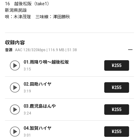
16　越後松阪（take1）

新潟県民謡

唄：木津茂理　三味線：澤田勝秋
収録内容
音源
AAC 128/320kbps | 116.9 MB | 51:38
01.雨降り唄～越後松坂
¥255
3:15
02.田助ハイヤ
¥255
3:19
03.鹿児島はんや
¥255
3:24
04.加賀ハイヤ
¥255
3:01