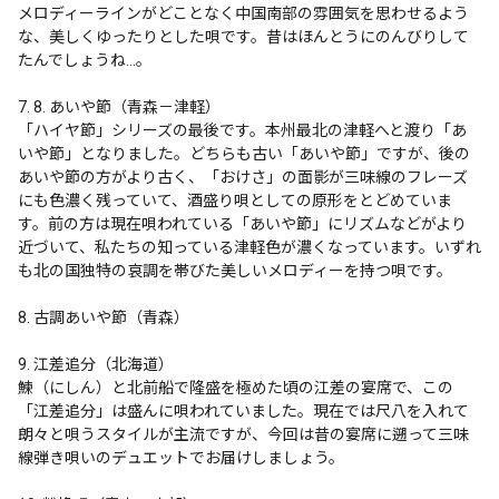
メロディーラインがどことなく中国南部の雰囲気を思わせるよう
な、美しくゆったりとした唄です。昔はほんとうにのんびりして
たんでしょうね…。

7. 8. あいや節（青森－津軽）

「ハイヤ節」シリーズの最後です。本州最北の津軽へと渡り「あ
いや節」となりました。どちらも古い「あいや節」ですが、後の
あいや節の方がより古く、「おけさ」の面影が三味線のフレーズ
にも色濃く残っていて、酒盛り唄としての原形をとどめていま
す。前の方は現在唄われている「あいや節」にリズムなどがより
近づいて、私たちの知っている津軽色が濃くなっています。いずれ
も北の国独特の哀調を帯びた美しいメロディーを持つ唄です。

8. 古調あいや節（青森）

9. 江差追分（北海道）

鰊（にしん）と北前船で隆盛を極めた頃の江差の宴席で、この
「江差追分」は盛んに唄われていました。現在では尺八を入れて
朗々と唄うスタイルが主流ですが、今回は昔の宴席に遡って三味
線弾き唄いのデュエットでお届けしましょう。
