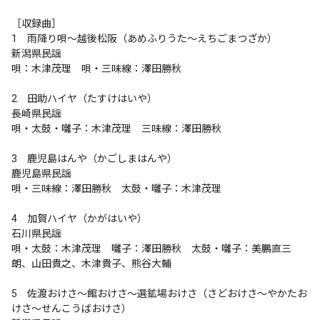
［収録曲］

1　雨降り唄〜越後松阪（あめふりうた〜えちごまつざか）

新潟県民謡

唄：木津茂理　唄・三味線：澤田勝秋

2　田助ハイヤ（たすけはいや）

長崎県民謡

唄・太鼓・囃子：木津茂理　三味線：澤田勝秋

3　鹿児島はんや（かごしまはんや）

鹿児島県民謡

唄・三味線：澤田勝秋　太鼓・囃子：木津茂理

4　加賀ハイヤ（かがはいや）

石川県民謡

唄・太鼓：木津茂理　囃子：澤田勝秋　太鼓・囃子：美鵬直三
朗、山田貴之、木津貴子、熊谷大輔

5　佐渡おけさ〜館おけさ〜選鉱場おけさ（さどおけさ〜やかたお
けさ〜せんこうばおけさ）
