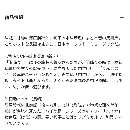
商品情報
津軽三味線の澤田勝秋とお囃子の木津茂理による本音の民謡集。
このホットな民謡はまさしく日本のトラッド・ミュージックだ。

1.雨降り唄～越後松坂（新潟）

「雨降り唄」越後の旅芸人瞽女さんたちが、雨降りの時に三味線
は置いて村々の庭先や戸口に立ち唄った門付け唄。「りんごの
花」の津軽バージョンも加え、先ずは「門付け」から。「越後松
坂」タイトル曲となった、古くからある越後の御祝儀唄。「つる
とかめ」が舞い遊びます。

2. 田助ハイヤ（長崎）

江戸時代の北前船（南は九州、北は北海道まで物資を運んだ和
船）が各地へ運んだ「ハイヤ節」シリーズの始まり。「ハイヤ」
は南風（はえ）の意。長い囃子ことばがリズミカルで、和製ラッ
プのようです。
