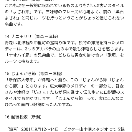
これも現在一般的に唄われているものよりもだいぶ古いスタイル
の「よされ節」です。三味線のフレーズが心地よく、前の「黒石
よされ」と同じルーツを持つということがちょっと信じられない
名曲です。

14. ナニモササ（青森－津軽）

青森は北津軽郡中里町の盆踊り唄です。独特の抑揚を持ったメロ
ディーは、3つのアカペラの曲の中で最も津軽らしさを感じます。
「ナオハイ節」の兄弟曲で、どちらも男女の掛け合い「歌垣」を
ルーツに持ちます。

15. じょんがら節（青森－津軽）

「新保広大寺節」が津軽へと渡り、この「じょんがら節（じょん
から節）」となります。広大寺節のメロディーの一部分に、瞽女
さんや津軽の「坊さま」たちが詞を乗せて伝え歩いた口説節のス
タイルでお聞かせします。「じょんがら節」って、実はこんなに
ひねって面白い歌詞だったんですね。

16. 越後松坂（新潟）

［録音］2001年9月12〜14日　ビクター山中湖スタジオにて収録
